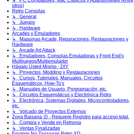
↳ PC Compatibles, Mac Clásicos y Abandonware (entre
otros)
Retro Consolas
↳ General
↳ Juegos
↳ Hardware
Arcades y Emuladores
↳ Maquinas Arcade, Reparaciones, Restauraciones y
Hardware
↳ Arcade Art Attack
↳ Emuladores, Consolas Emuladoras y Front End's
Multijuegos/Multiemulador
Hágalo Usted Mismo - DIY
↳ Proyectos, Modding y Restauraciones
↳ Cursos, Tutoriales, Manuales, Circuitos
Esquemáticos, How-To's
↳ Manuales de Usuario, Programación, etc.
↳ Circuitos Esquemáticos y Electrónica Retro
↳ Electrónica, Sistemas Digitales, Microcontroladores,
etc.
↳ Volcado de Proyectos Externos
Zona Baisana :D - Requiere Registro para acceso total.
↳ Compra y Vende en Retronia
↳ Ventas Finalizadas
Equipos No Taaaaaan Retro XD