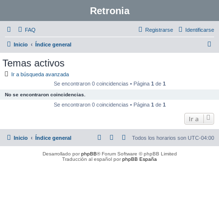
Retronia
FAQ
Registrarse
Identificarse
B
Inicio
Índice general
u
Temas activos
s
Ir a búsqueda avanzada
c
Se encontraron 0 coincidencias • Página
1
de
1
a
No se encontraron coincidencias.
r
Se encontraron 0 coincidencias • Página
1
de
1
Ir a
Inicio
Índice general
Todos los horarios son
UTC-04:00
Desarrollado por
phpBB
® Forum Software © phpBB Limited
Traducción al español por
phpBB España