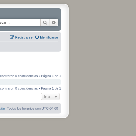
Buscar
Búsqueda avanzada
Registrarse
Identificarse
contraron 0 coincidencias • Página
1
de
1
contraron 0 coincidencias • Página
1
de
1
Ir a
itio
Todos los horarios son
UTC-04:00