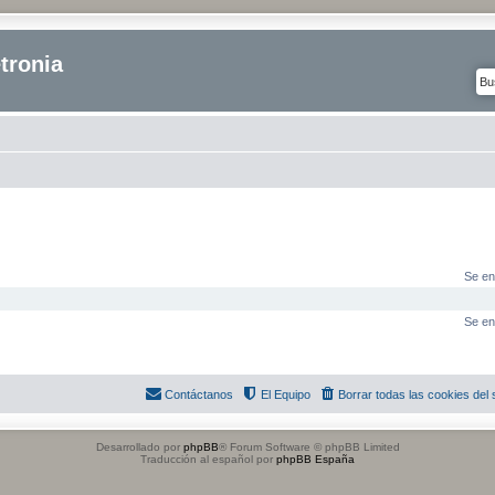
tronia
Se en
Se en
Contáctanos
El Equipo
Borrar todas las cookies del s
Desarrollado por
phpBB
® Forum Software © phpBB Limited
Traducción al español por
phpBB España