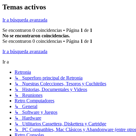
Temas activos
Ir a búsqueda avanzada
Se encontraron 0 coincidencias • Página
1
de
1
No se encontraron coincidencias.
Se encontraron 0 coincidencias • Página
1
de
1
Ir a búsqueda avanzada
Ir a
Retronia
↳ Superforo principal de Retronia
↳ Nuestras Colecciones, Tesoros y Cuchitriles
↳ Historias, Documentales y Videos
↳ Reuniones
Retro Computadores
↳ General
↳ Software y Juegos
↳ Hardware
↳ Utilitarios Cassettera, Diskettera y Cartridge
↳ PC Compatibles, Mac Clásicos y Abandonware (entre otros
Retro Consolas