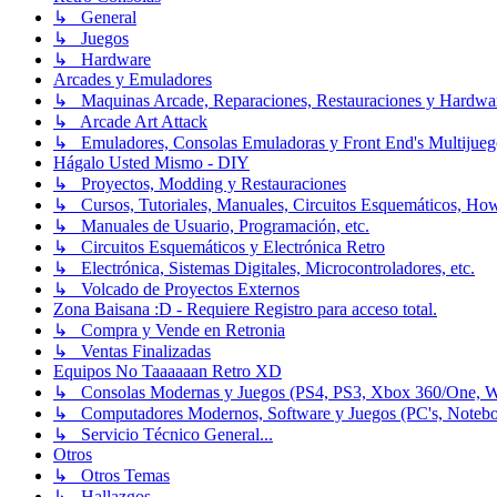
↳ General
↳ Juegos
↳ Hardware
Arcades y Emuladores
↳ Maquinas Arcade, Reparaciones, Restauraciones y Hardwa
↳ Arcade Art Attack
↳ Emuladores, Consolas Emuladoras y Front End's Multijueg
Hágalo Usted Mismo - DIY
↳ Proyectos, Modding y Restauraciones
↳ Cursos, Tutoriales, Manuales, Circuitos Esquemáticos, Ho
↳ Manuales de Usuario, Programación, etc.
↳ Circuitos Esquemáticos y Electrónica Retro
↳ Electrónica, Sistemas Digitales, Microcontroladores, etc.
↳ Volcado de Proyectos Externos
Zona Baisana :D - Requiere Registro para acceso total.
↳ Compra y Vende en Retronia
↳ Ventas Finalizadas
Equipos No Taaaaaan Retro XD
↳ Consolas Modernas y Juegos (PS4, PS3, Xbox 360/One, Wii[
↳ Computadores Modernos, Software y Juegos (PC's, Notebooks
↳ Servicio Técnico General...
Otros
↳ Otros Temas
↳ Hallazgos