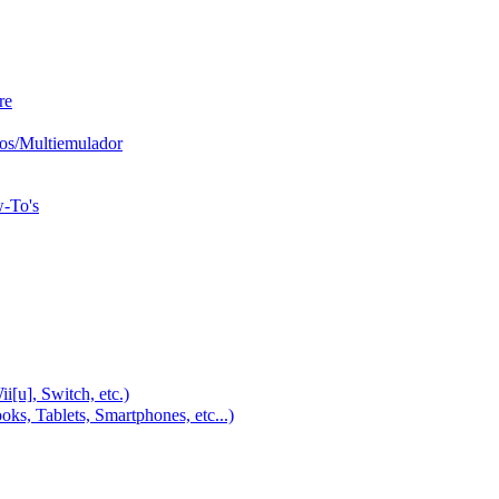
re
os/Multiemulador
w-To's
u], Switch, etc.)
, Tablets, Smartphones, etc...)