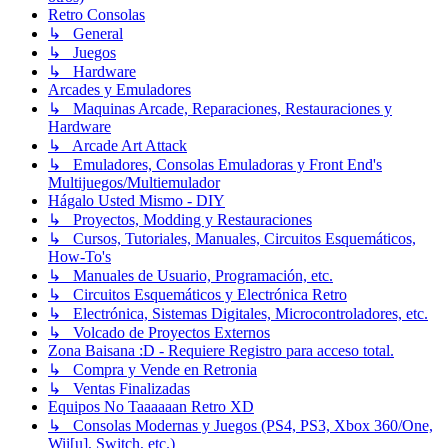
Retro Consolas
↳ General
↳ Juegos
↳ Hardware
Arcades y Emuladores
↳ Maquinas Arcade, Reparaciones, Restauraciones y
Hardware
↳ Arcade Art Attack
↳ Emuladores, Consolas Emuladoras y Front End's
Multijuegos/Multiemulador
Hágalo Usted Mismo - DIY
↳ Proyectos, Modding y Restauraciones
↳ Cursos, Tutoriales, Manuales, Circuitos Esquemáticos,
How-To's
↳ Manuales de Usuario, Programación, etc.
↳ Circuitos Esquemáticos y Electrónica Retro
↳ Electrónica, Sistemas Digitales, Microcontroladores, etc.
↳ Volcado de Proyectos Externos
Zona Baisana :D - Requiere Registro para acceso total.
↳ Compra y Vende en Retronia
↳ Ventas Finalizadas
Equipos No Taaaaaan Retro XD
↳ Consolas Modernas y Juegos (PS4, PS3, Xbox 360/One,
Wii[u], Switch, etc.)