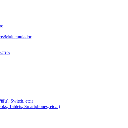
re
os/Multiemulador
w-To's
u], Switch, etc.)
, Tablets, Smartphones, etc...)