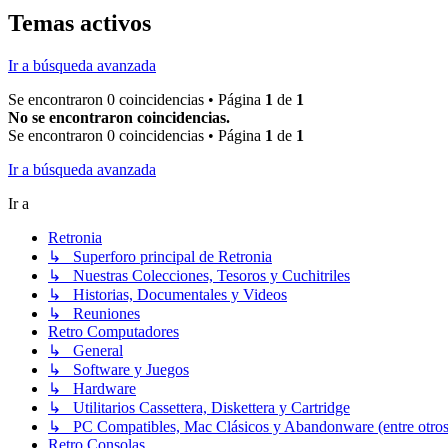
Temas activos
Ir a búsqueda avanzada
Se encontraron 0 coincidencias • Página
1
de
1
No se encontraron coincidencias.
Se encontraron 0 coincidencias • Página
1
de
1
Ir a búsqueda avanzada
Ir a
Retronia
↳ Superforo principal de Retronia
↳ Nuestras Colecciones, Tesoros y Cuchitriles
↳ Historias, Documentales y Videos
↳ Reuniones
Retro Computadores
↳ General
↳ Software y Juegos
↳ Hardware
↳ Utilitarios Cassettera, Diskettera y Cartridge
↳ PC Compatibles, Mac Clásicos y Abandonware (entre otros
Retro Consolas