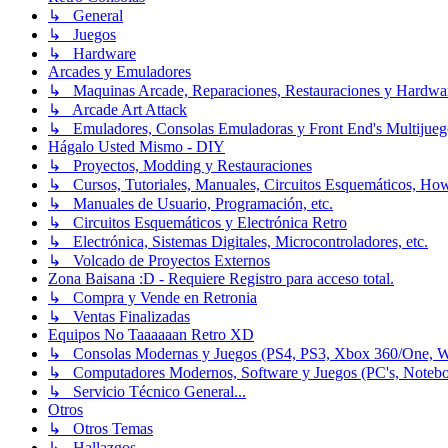
↳ General
↳ Juegos
↳ Hardware
Arcades y Emuladores
↳ Maquinas Arcade, Reparaciones, Restauraciones y Hardwa
↳ Arcade Art Attack
↳ Emuladores, Consolas Emuladoras y Front End's Multijueg
Hágalo Usted Mismo - DIY
↳ Proyectos, Modding y Restauraciones
↳ Cursos, Tutoriales, Manuales, Circuitos Esquemáticos, Ho
↳ Manuales de Usuario, Programación, etc.
↳ Circuitos Esquemáticos y Electrónica Retro
↳ Electrónica, Sistemas Digitales, Microcontroladores, etc.
↳ Volcado de Proyectos Externos
Zona Baisana :D - Requiere Registro para acceso total.
↳ Compra y Vende en Retronia
↳ Ventas Finalizadas
Equipos No Taaaaaan Retro XD
↳ Consolas Modernas y Juegos (PS4, PS3, Xbox 360/One, Wii[
↳ Computadores Modernos, Software y Juegos (PC's, Notebooks
↳ Servicio Técnico General...
Otros
↳ Otros Temas
↳ Hallazgos