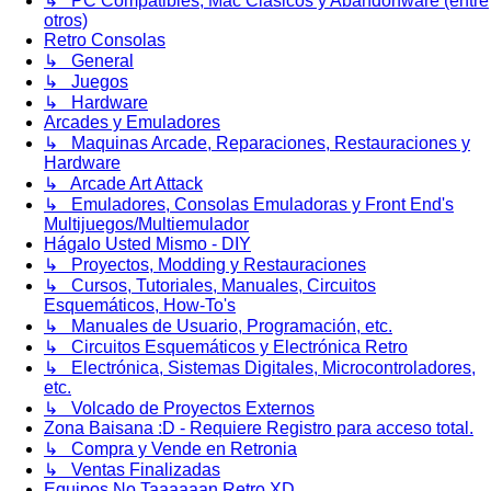
↳ PC Compatibles, Mac Clásicos y Abandonware (entre
otros)
Retro Consolas
↳ General
↳ Juegos
↳ Hardware
Arcades y Emuladores
↳ Maquinas Arcade, Reparaciones, Restauraciones y
Hardware
↳ Arcade Art Attack
↳ Emuladores, Consolas Emuladoras y Front End's
Multijuegos/Multiemulador
Hágalo Usted Mismo - DIY
↳ Proyectos, Modding y Restauraciones
↳ Cursos, Tutoriales, Manuales, Circuitos
Esquemáticos, How-To's
↳ Manuales de Usuario, Programación, etc.
↳ Circuitos Esquemáticos y Electrónica Retro
↳ Electrónica, Sistemas Digitales, Microcontroladores,
etc.
↳ Volcado de Proyectos Externos
Zona Baisana :D - Requiere Registro para acceso total.
↳ Compra y Vende en Retronia
↳ Ventas Finalizadas
Equipos No Taaaaaan Retro XD