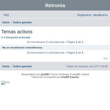
Retronia
FAQ
Registrarse
Identificarse
B
Inicio
Índice general
u
Temas activos
s
Ir a búsqueda avanzada
c
Se encontraron 0 coincidencias • Página
1
de
1
a
No se encontraron coincidencias.
r
Se encontraron 0 coincidencias • Página
1
de
1
Ir a
Inicio
Índice general
Todos los horarios son
UTC-04:00
Desarrollado por
phpBB
® Forum Software © phpBB Limited
Traducción al español por
phpBB España