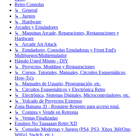
Retro Consolas
↳ General
↳ Juegos
↳ Hardware
Arcades y Emuladores
↳ Maquinas Arcade, Reparaciones, Restauraciones y
Hardware
↳ Arcade Art Attack
↳ Emuladores, Consolas Emuladoras y Front End's
Multijuegos/Multiemulador
Hágalo Usted Mismo - DIY
↳ Proyectos, Modding y Restauraciones
↳ Cursos, Tutoriales, Manuales, Circuitos Esquemáticos,
How-To's
↳ Manuales de Usuario, Programación, etc.
↳ Circuitos Esquemáticos y Electrónica Retro
↳ Electrónica, Sistemas Digitales, Microcontroladores, etc.
↳ Volcado de Proyectos Externos
Zona Baisana :D - Requiere Registro para acceso total.
↳ Compra y Vende en Retronia
↳ Ventas Finalizadas
Equipos No Taaaaaan Retro XD
↳ Consolas Modernas y Juegos (PS4, PS3, Xbox 360/One,
Wii[u], Switch, etc.)