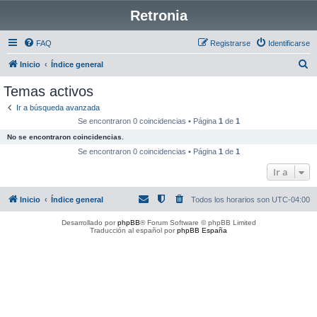
Retronia
FAQ
Registrarse
Identificarse
B
Inicio
Índice general
u
Temas activos
s
Ir a búsqueda avanzada
c
Se encontraron 0 coincidencias • Página
1
de
1
a
No se encontraron coincidencias.
r
Se encontraron 0 coincidencias • Página
1
de
1
Ir a
Inicio
Índice general
Todos los horarios son
UTC-04:00
Desarrollado por
phpBB
® Forum Software © phpBB Limited
Traducción al español por
phpBB España