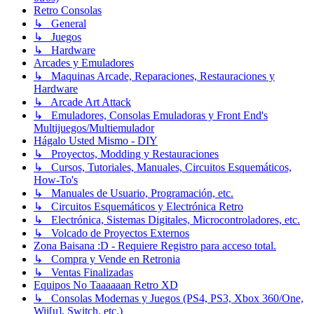
Retro Consolas
↳ General
↳ Juegos
↳ Hardware
Arcades y Emuladores
↳ Maquinas Arcade, Reparaciones, Restauraciones y
Hardware
↳ Arcade Art Attack
↳ Emuladores, Consolas Emuladoras y Front End's
Multijuegos/Multiemulador
Hágalo Usted Mismo - DIY
↳ Proyectos, Modding y Restauraciones
↳ Cursos, Tutoriales, Manuales, Circuitos Esquemáticos,
How-To's
↳ Manuales de Usuario, Programación, etc.
↳ Circuitos Esquemáticos y Electrónica Retro
↳ Electrónica, Sistemas Digitales, Microcontroladores, etc.
↳ Volcado de Proyectos Externos
Zona Baisana :D - Requiere Registro para acceso total.
↳ Compra y Vende en Retronia
↳ Ventas Finalizadas
Equipos No Taaaaaan Retro XD
↳ Consolas Modernas y Juegos (PS4, PS3, Xbox 360/One,
Wii[u], Switch, etc.)