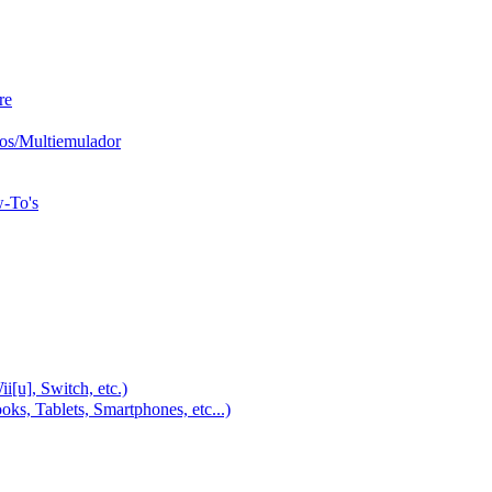
re
os/Multiemulador
w-To's
u], Switch, etc.)
, Tablets, Smartphones, etc...)