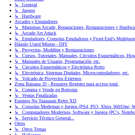
↳ General
↳ Juegos
↳ Hardware
Arcades y Emuladores
↳ Maquinas Arcade, Reparaciones, Restauraciones y Hardwa
↳ Arcade Art Attack
↳ Emuladores, Consolas Emuladoras y Front End's Multijueg
Hágalo Usted Mismo - DIY
↳ Proyectos, Modding y Restauraciones
↳ Cursos, Tutoriales, Manuales, Circuitos Esquemáticos, Ho
↳ Manuales de Usuario, Programación, etc.
↳ Circuitos Esquemáticos y Electrónica Retro
↳ Electrónica, Sistemas Digitales, Microcontroladores, etc.
↳ Volcado de Proyectos Externos
Zona Baisana :D - Requiere Registro para acceso total.
↳ Compra y Vende en Retronia
↳ Ventas Finalizadas
Equipos No Taaaaaan Retro XD
↳ Consolas Modernas y Juegos (PS4, PS3, Xbox 360/One, Wii[
↳ Computadores Modernos, Software y Juegos (PC's, Notebooks
↳ Servicio Técnico General...
Otros
↳ Otros Temas
↳ Hallazgos