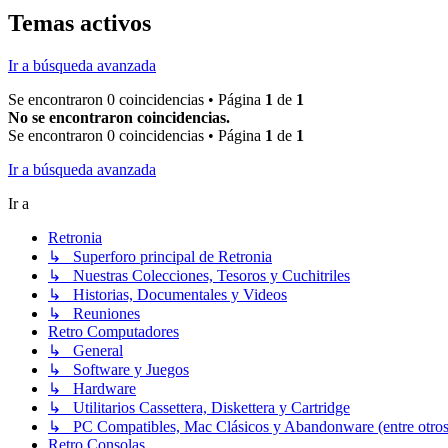
Temas activos
Ir a búsqueda avanzada
Se encontraron 0 coincidencias • Página
1
de
1
No se encontraron coincidencias.
Se encontraron 0 coincidencias • Página
1
de
1
Ir a búsqueda avanzada
Ir a
Retronia
↳ Superforo principal de Retronia
↳ Nuestras Colecciones, Tesoros y Cuchitriles
↳ Historias, Documentales y Videos
↳ Reuniones
Retro Computadores
↳ General
↳ Software y Juegos
↳ Hardware
↳ Utilitarios Cassettera, Diskettera y Cartridge
↳ PC Compatibles, Mac Clásicos y Abandonware (entre otros
Retro Consolas