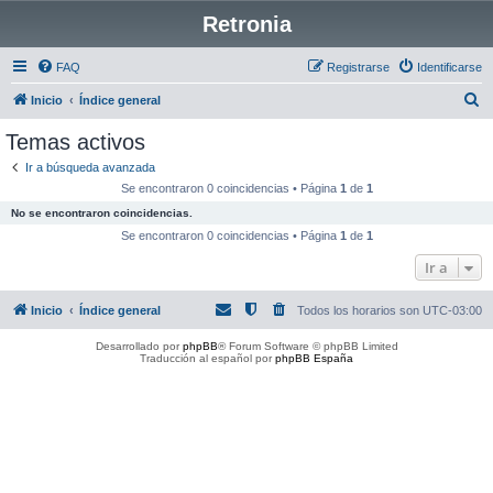
Retronia
FAQ
Registrarse
Identificarse
B
Inicio
Índice general
u
Temas activos
s
Ir a búsqueda avanzada
c
Se encontraron 0 coincidencias • Página
1
de
1
a
No se encontraron coincidencias.
r
Se encontraron 0 coincidencias • Página
1
de
1
Ir a
Inicio
Índice general
Todos los horarios son
UTC-03:00
Desarrollado por
phpBB
® Forum Software © phpBB Limited
Traducción al español por
phpBB España