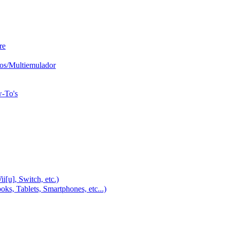
re
os/Multiemulador
w-To's
u], Switch, etc.)
, Tablets, Smartphones, etc...)