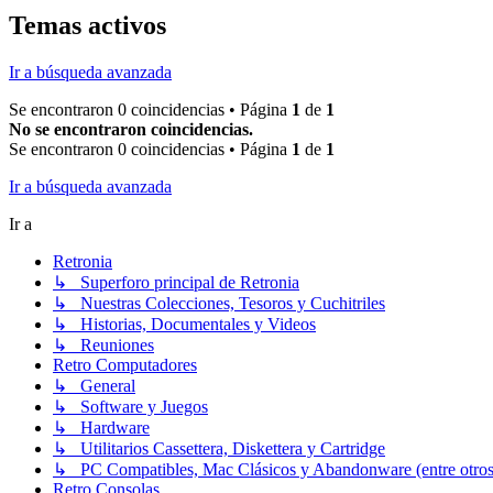
Temas activos
Ir a búsqueda avanzada
Se encontraron 0 coincidencias • Página
1
de
1
No se encontraron coincidencias.
Se encontraron 0 coincidencias • Página
1
de
1
Ir a búsqueda avanzada
Ir a
Retronia
↳ Superforo principal de Retronia
↳ Nuestras Colecciones, Tesoros y Cuchitriles
↳ Historias, Documentales y Videos
↳ Reuniones
Retro Computadores
↳ General
↳ Software y Juegos
↳ Hardware
↳ Utilitarios Cassettera, Diskettera y Cartridge
↳ PC Compatibles, Mac Clásicos y Abandonware (entre otros
Retro Consolas