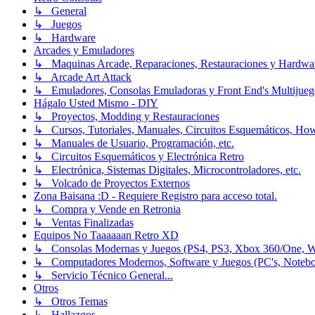
↳ General
↳ Juegos
↳ Hardware
Arcades y Emuladores
↳ Maquinas Arcade, Reparaciones, Restauraciones y Hardwa
↳ Arcade Art Attack
↳ Emuladores, Consolas Emuladoras y Front End's Multijueg
Hágalo Usted Mismo - DIY
↳ Proyectos, Modding y Restauraciones
↳ Cursos, Tutoriales, Manuales, Circuitos Esquemáticos, Ho
↳ Manuales de Usuario, Programación, etc.
↳ Circuitos Esquemáticos y Electrónica Retro
↳ Electrónica, Sistemas Digitales, Microcontroladores, etc.
↳ Volcado de Proyectos Externos
Zona Baisana :D - Requiere Registro para acceso total.
↳ Compra y Vende en Retronia
↳ Ventas Finalizadas
Equipos No Taaaaaan Retro XD
↳ Consolas Modernas y Juegos (PS4, PS3, Xbox 360/One, Wii[
↳ Computadores Modernos, Software y Juegos (PC's, Notebooks
↳ Servicio Técnico General...
Otros
↳ Otros Temas
↳ Hallazgos