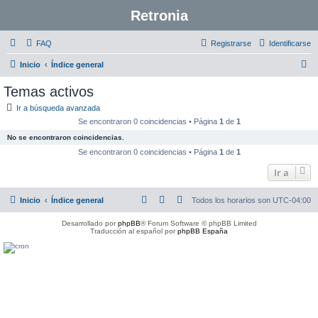
Retronia
FAQ
Registrarse
Identificarse
B
Inicio
Índice general
u
Temas activos
s
Ir a búsqueda avanzada
c
Se encontraron 0 coincidencias • Página
1
de
1
a
No se encontraron coincidencias.
r
Se encontraron 0 coincidencias • Página
1
de
1
Ir a
Inicio
Índice general
Todos los horarios son
UTC-04:00
Desarrollado por
phpBB
® Forum Software © phpBB Limited
Traducción al español por
phpBB España