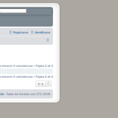
da avanzada
Registrarse
Identificarse
B
u
s
c
a
contraron 0 coincidencias • Página
1
de
1
r
contraron 0 coincidencias • Página
1
de
1
Ir a
itio
Todos los horarios son
UTC-04:00