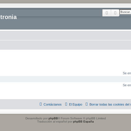
Buscar
Búsque
tronia
Se en
Se en
Contáctanos
El Equipo
Borrar todas las cookies del s
Desarrollado por
phpBB
® Forum Software © phpBB Limited
Traducción al español por
phpBB España