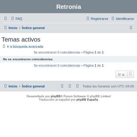
Retronia
FAQ
Registrarse
Identificarse
B
Inicio
Índice general
u
Temas activos
s
Ir a búsqueda avanzada
c
Se encontraron 0 coincidencias • Página
1
de
1
a
No se encontraron coincidencias.
r
Se encontraron 0 coincidencias • Página
1
de
1
Ir a
Inicio
Índice general
Todos los horarios son
UTC-04:00
Desarrollado por
phpBB
® Forum Software © phpBB Limited
Traducción al español por
phpBB España