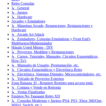
Retro Consolas
↳ General
↳ Juegos
↳ Hardware
Arcades y Emuladores
↳ Maquinas Arcade, Reparaciones, Restauraciones y
Hardware
↳ Arcade Art Attack
↳ Emuladores, Consolas Emuladoras y Front End's
Multijuegos/Multiemulador
Hágalo Usted Mismo - DIY
↳ Proyectos, Modding y Restauraciones
↳ Cursos, Tutoriales, Manuales, Circuitos Esquemáticos,
How-To's
↳ Manuales de Usuario, Programación, etc.
↳ Circuitos Esquemáticos y Electrónica Retro
↳ Electrónica, Sistemas Digitales, Microcontroladores, etc.
↳ Volcado de Proyectos Externos
Zona Baisana :D - Requiere Registro para acceso total.
↳ Compra y Vende en Retronia
↳ Ventas Finalizadas
Equipos No Taaaaaan Retro XD
↳ Consolas Modernas y Juegos (PS4, PS3, Xbox 360/One,
Wii[u], Switch, etc.)