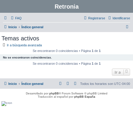
Retronia
FAQ
Registrarse
Identificarse
B
Inicio
Índice general
u
Temas activos
s
Ir a búsqueda avanzada
c
Se encontraron 0 coincidencias • Página
1
de
1
a
No se encontraron coincidencias.
r
Se encontraron 0 coincidencias • Página
1
de
1
Ir a
Inicio
Índice general
Todos los horarios son
UTC-04:00
Desarrollado por
phpBB
® Forum Software © phpBB Limited
Traducción al español por
phpBB España