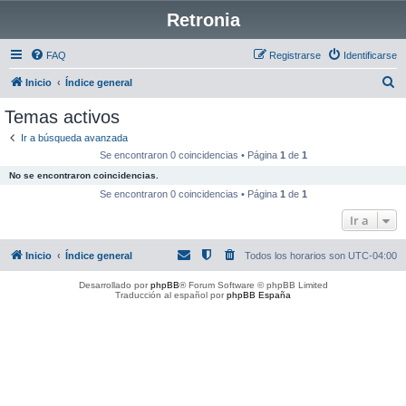
Retronia
FAQ
Registrarse
Identificarse
B
Inicio
Índice general
u
Temas activos
s
Ir a búsqueda avanzada
c
Se encontraron 0 coincidencias • Página
1
de
1
a
No se encontraron coincidencias.
r
Se encontraron 0 coincidencias • Página
1
de
1
Ir a
Inicio
Índice general
Todos los horarios son
UTC-04:00
Desarrollado por
phpBB
® Forum Software © phpBB Limited
Traducción al español por
phpBB España