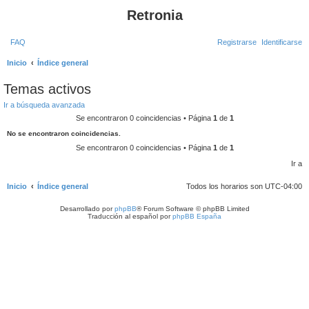
Retronia
FAQ
Registrarse
Identificarse
Inicio
Índice general
B
Temas activos
u
Ir a búsqueda avanzada
s
Se encontraron 0 coincidencias • Página
1
de
1
c
No se encontraron coincidencias.
a
Se encontraron 0 coincidencias • Página
1
de
1
r
Ir a
Inicio
Índice general
Todos los horarios son
UTC-04:00
Desarrollado por
phpBB
® Forum Software © phpBB Limited
Traducción al español por
phpBB España