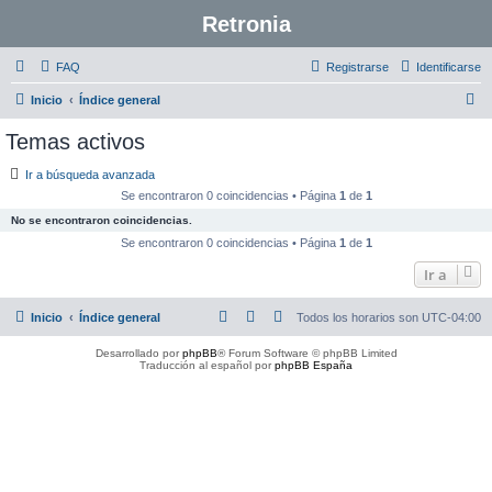
Retronia
FAQ
Registrarse
Identificarse
B
Inicio
Índice general
u
Temas activos
s
Ir a búsqueda avanzada
c
Se encontraron 0 coincidencias • Página
1
de
1
a
No se encontraron coincidencias.
r
Se encontraron 0 coincidencias • Página
1
de
1
Ir a
Inicio
Índice general
Todos los horarios son
UTC-04:00
Desarrollado por
phpBB
® Forum Software © phpBB Limited
Traducción al español por
phpBB España