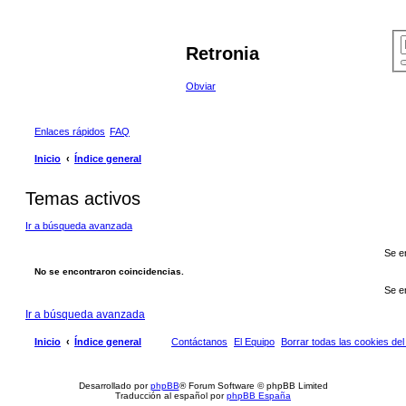
Retronia
Obviar
Enlaces rápidos
FAQ
Inicio
Índice general
Temas activos
Ir a búsqueda avanzada
Se e
No se encontraron coincidencias.
Se e
Ir a búsqueda avanzada
Inicio
Índice general
Contáctanos
El Equipo
Borrar todas las cookies del 
Desarrollado por
phpBB
® Forum Software © phpBB Limited
Traducción al español por
phpBB España