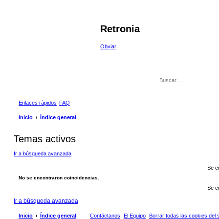
Retronia
Obviar
Enlaces rápidos
FAQ
Inicio
Índice general
Temas activos
Ir a búsqueda avanzada
Se e
No se encontraron coincidencias.
Se e
Ir a búsqueda avanzada
Inicio
Índice general
Contáctanos
El Equipo
Borrar todas las cookies del s