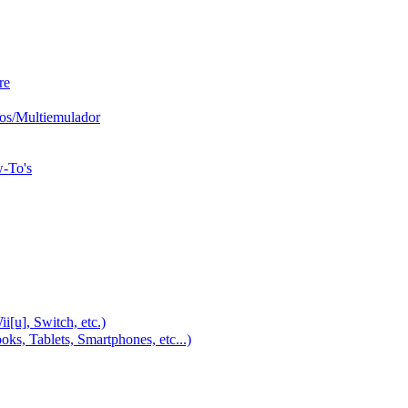
re
os/Multiemulador
w-To's
u], Switch, etc.)
, Tablets, Smartphones, etc...)