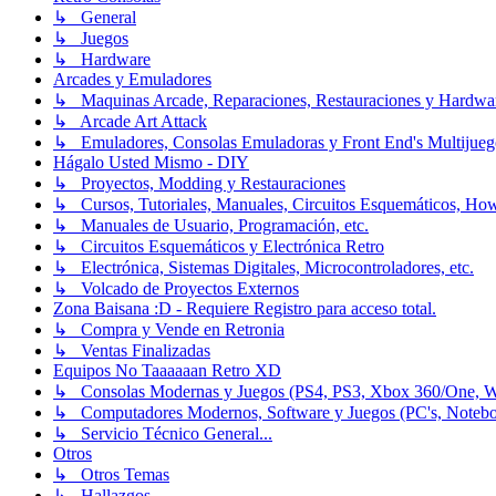
↳ General
↳ Juegos
↳ Hardware
Arcades y Emuladores
↳ Maquinas Arcade, Reparaciones, Restauraciones y Hardwa
↳ Arcade Art Attack
↳ Emuladores, Consolas Emuladoras y Front End's Multijueg
Hágalo Usted Mismo - DIY
↳ Proyectos, Modding y Restauraciones
↳ Cursos, Tutoriales, Manuales, Circuitos Esquemáticos, Ho
↳ Manuales de Usuario, Programación, etc.
↳ Circuitos Esquemáticos y Electrónica Retro
↳ Electrónica, Sistemas Digitales, Microcontroladores, etc.
↳ Volcado de Proyectos Externos
Zona Baisana :D - Requiere Registro para acceso total.
↳ Compra y Vende en Retronia
↳ Ventas Finalizadas
Equipos No Taaaaaan Retro XD
↳ Consolas Modernas y Juegos (PS4, PS3, Xbox 360/One, Wii[
↳ Computadores Modernos, Software y Juegos (PC's, Notebooks
↳ Servicio Técnico General...
Otros
↳ Otros Temas
↳ Hallazgos