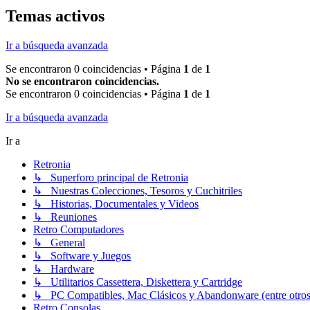
Temas activos
Ir a búsqueda avanzada
Se encontraron 0 coincidencias • Página
1
de
1
No se encontraron coincidencias.
Se encontraron 0 coincidencias • Página
1
de
1
Ir a búsqueda avanzada
Ir a
Retronia
↳ Superforo principal de Retronia
↳ Nuestras Colecciones, Tesoros y Cuchitriles
↳ Historias, Documentales y Videos
↳ Reuniones
Retro Computadores
↳ General
↳ Software y Juegos
↳ Hardware
↳ Utilitarios Cassettera, Diskettera y Cartridge
↳ PC Compatibles, Mac Clásicos y Abandonware (entre otros
Retro Consolas