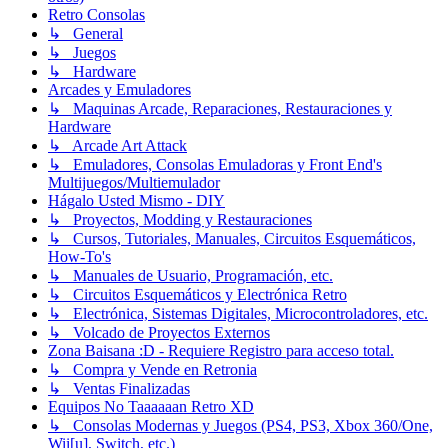
Retro Consolas
↳ General
↳ Juegos
↳ Hardware
Arcades y Emuladores
↳ Maquinas Arcade, Reparaciones, Restauraciones y
Hardware
↳ Arcade Art Attack
↳ Emuladores, Consolas Emuladoras y Front End's
Multijuegos/Multiemulador
Hágalo Usted Mismo - DIY
↳ Proyectos, Modding y Restauraciones
↳ Cursos, Tutoriales, Manuales, Circuitos Esquemáticos,
How-To's
↳ Manuales de Usuario, Programación, etc.
↳ Circuitos Esquemáticos y Electrónica Retro
↳ Electrónica, Sistemas Digitales, Microcontroladores, etc.
↳ Volcado de Proyectos Externos
Zona Baisana :D - Requiere Registro para acceso total.
↳ Compra y Vende en Retronia
↳ Ventas Finalizadas
Equipos No Taaaaaan Retro XD
↳ Consolas Modernas y Juegos (PS4, PS3, Xbox 360/One,
Wii[u], Switch, etc.)