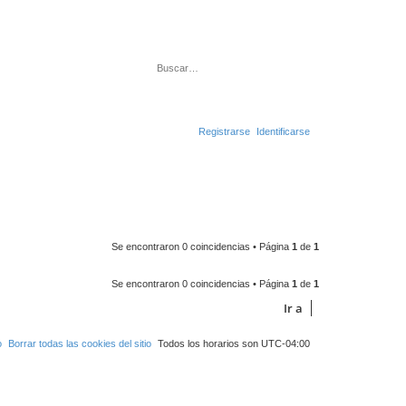
Buscar
Búsqueda avanza
Registrarse
Identificarse
Se encontraron 0 coincidencias • Página
1
de
1
Se encontraron 0 coincidencias • Página
1
de
1
Ir a
o
Borrar todas las cookies del sitio
Todos los horarios son
UTC-04:00