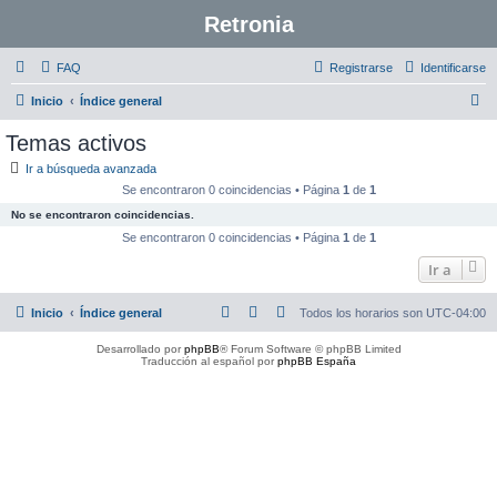
Retronia
FAQ
Registrarse
Identificarse
B
Inicio
Índice general
u
Temas activos
s
Ir a búsqueda avanzada
c
Se encontraron 0 coincidencias • Página
1
de
1
a
No se encontraron coincidencias.
r
Se encontraron 0 coincidencias • Página
1
de
1
Ir a
Inicio
Índice general
Todos los horarios son
UTC-04:00
Desarrollado por
phpBB
® Forum Software © phpBB Limited
Traducción al español por
phpBB España