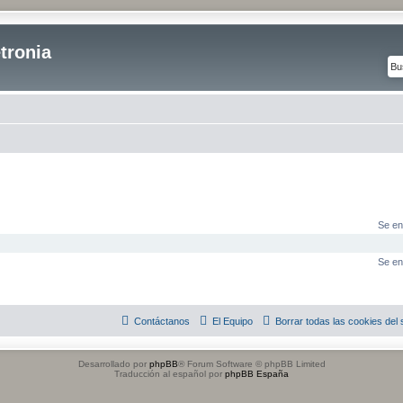
tronia
Se en
Se en
Contáctanos
El Equipo
Borrar todas las cookies del s
Desarrollado por
phpBB
® Forum Software © phpBB Limited
Traducción al español por
phpBB España