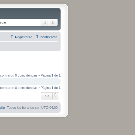
Buscar
Búsqueda avanzada
Registrarse
Identificarse
contraron 0 coincidencias • Página
1
de
1
contraron 0 coincidencias • Página
1
de
1
Ir a
itio
Todos los horarios son
UTC-04:00