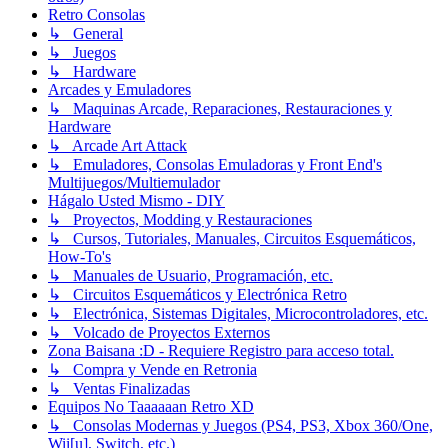
Retro Consolas
↳ General
↳ Juegos
↳ Hardware
Arcades y Emuladores
↳ Maquinas Arcade, Reparaciones, Restauraciones y
Hardware
↳ Arcade Art Attack
↳ Emuladores, Consolas Emuladoras y Front End's
Multijuegos/Multiemulador
Hágalo Usted Mismo - DIY
↳ Proyectos, Modding y Restauraciones
↳ Cursos, Tutoriales, Manuales, Circuitos Esquemáticos,
How-To's
↳ Manuales de Usuario, Programación, etc.
↳ Circuitos Esquemáticos y Electrónica Retro
↳ Electrónica, Sistemas Digitales, Microcontroladores, etc.
↳ Volcado de Proyectos Externos
Zona Baisana :D - Requiere Registro para acceso total.
↳ Compra y Vende en Retronia
↳ Ventas Finalizadas
Equipos No Taaaaaan Retro XD
↳ Consolas Modernas y Juegos (PS4, PS3, Xbox 360/One,
Wii[u], Switch, etc.)