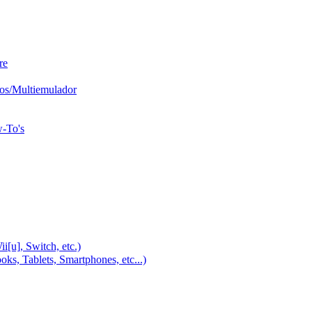
re
os/Multiemulador
w-To's
u], Switch, etc.)
, Tablets, Smartphones, etc...)