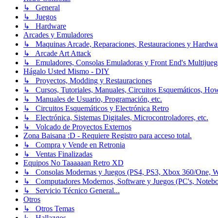
↳ General
↳ Juegos
↳ Hardware
Arcades y Emuladores
↳ Maquinas Arcade, Reparaciones, Restauraciones y Hardwa
↳ Arcade Art Attack
↳ Emuladores, Consolas Emuladoras y Front End's Multijueg
Hágalo Usted Mismo - DIY
↳ Proyectos, Modding y Restauraciones
↳ Cursos, Tutoriales, Manuales, Circuitos Esquemáticos, Ho
↳ Manuales de Usuario, Programación, etc.
↳ Circuitos Esquemáticos y Electrónica Retro
↳ Electrónica, Sistemas Digitales, Microcontroladores, etc.
↳ Volcado de Proyectos Externos
Zona Baisana :D - Requiere Registro para acceso total.
↳ Compra y Vende en Retronia
↳ Ventas Finalizadas
Equipos No Taaaaaan Retro XD
↳ Consolas Modernas y Juegos (PS4, PS3, Xbox 360/One, Wii[
↳ Computadores Modernos, Software y Juegos (PC's, Notebooks
↳ Servicio Técnico General...
Otros
↳ Otros Temas
↳ Hallazgos