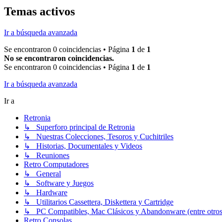
Temas activos
Ir a búsqueda avanzada
Se encontraron 0 coincidencias • Página
1
de
1
No se encontraron coincidencias.
Se encontraron 0 coincidencias • Página
1
de
1
Ir a búsqueda avanzada
Ir a
Retronia
↳ Superforo principal de Retronia
↳ Nuestras Colecciones, Tesoros y Cuchitriles
↳ Historias, Documentales y Videos
↳ Reuniones
Retro Computadores
↳ General
↳ Software y Juegos
↳ Hardware
↳ Utilitarios Cassettera, Diskettera y Cartridge
↳ PC Compatibles, Mac Clásicos y Abandonware (entre otros
Retro Consolas