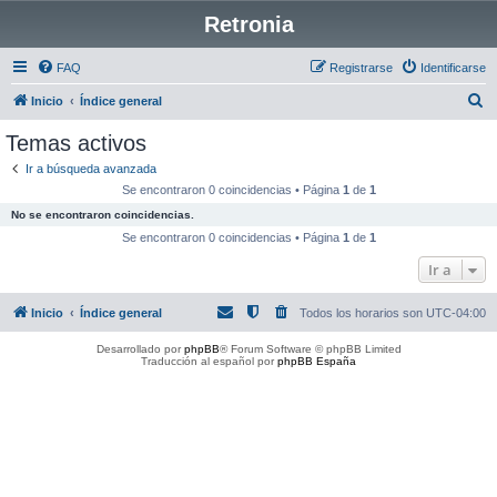
Retronia
FAQ
Registrarse
Identificarse
B
Inicio
Índice general
u
Temas activos
s
Ir a búsqueda avanzada
c
Se encontraron 0 coincidencias • Página
1
de
1
a
No se encontraron coincidencias.
r
Se encontraron 0 coincidencias • Página
1
de
1
Ir a
Inicio
Índice general
Todos los horarios son
UTC-04:00
Desarrollado por
phpBB
® Forum Software © phpBB Limited
Traducción al español por
phpBB España