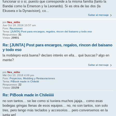
funcionar si o si, puesto que corresponde a la misma familia (tanto la
Bandai como la Emerson y la Leonardo). Si es otra de las dos (la
Ekusera o la Dynavision), co...
Saltar al mensaje
por
Nes_milio
Jue Oct 18, 2018 10:57 am
Foro:
Reuniones
Tema:
[JUNTA] Post para encargos, regalos, rincon del baisano y todo eso
Respuestas:
31
Vistas:
29901
Re: [JUNTA] Post para encargos, regalos, rincon del baisano
y todo eso
la mobilepro está buena? declaro interés en ella... qué buscas? algo en
mente?
Saltar al mensaje
por
Nes_milio
Mié Oct 10, 2018 4:09 pm
Foro:
Proyectos, Modding y Restauraciones
Tema:
PiBook made in Chileiiiii
Respuestas:
22
Vistas:
23159
Re: PiBook made in Chileiiiii
no son tantos... se lee como si tuviera muchos jajaja... como esas
bodegas gringas llenas de esos equipos... no, no son tantos, son solo
tres, pero tengo más teclados y accesorios... pero conversemos en la
junta wn!