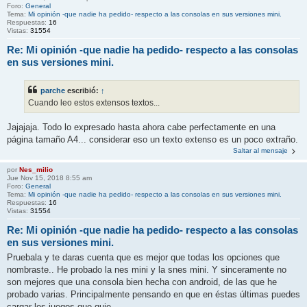
Foro:
General
Tema:
Mi opinión -que nadie ha pedido- respecto a las consolas en sus versiones mini.
Respuestas:
16
Vistas:
31554
Re: Mi opinión -que nadie ha pedido- respecto a las consolas
en sus versiones mini.
parche
escribió:
↑
Cuando leo estos extensos textos...
Jajajaja. Todo lo expresado hasta ahora cabe perfectamente en una
página tamaño A4... considerar eso un texto extenso es un poco extraño.
Saltar al mensaje
por
Nes_milio
Jue Nov 15, 2018 8:55 am
Foro:
General
Tema:
Mi opinión -que nadie ha pedido- respecto a las consolas en sus versiones mini.
Respuestas:
16
Vistas:
31554
Re: Mi opinión -que nadie ha pedido- respecto a las consolas
en sus versiones mini.
Pruebala y te daras cuenta que es mejor que todas los opciones que
nombraste.. He probado la nes mini y la snes mini. Y sinceramente no
son mejores que una consola bien hecha con android, de las que he
probado varias. Principalmente pensando en que en éstas últimas puedes
cargar los juegos que quie...