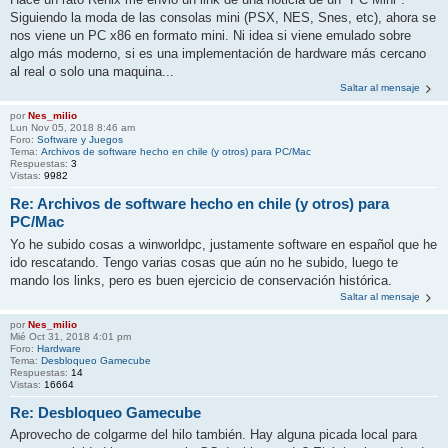
Siguiendo la moda de las consolas mini (PSX, NES, Snes, etc), ahora se
nos viene un PC x86 en formato mini. Ni idea si viene emulado sobre
algo más moderno, si es una implementación de hardware más cercano
al real o solo una maquina...
Saltar al mensaje
por
Nes_milio
Lun Nov 05, 2018 8:46 am
Foro:
Software y Juegos
Tema:
Archivos de software hecho en chile (y otros) para PC/Mac
Respuestas:
3
Vistas:
9982
Re: Archivos de software hecho en chile (y otros) para
PC/Mac
Yo he subido cosas a winworldpc, justamente software en español que he
ido rescatando. Tengo varias cosas que aún no he subido, luego te
mando los links, pero es buen ejercicio de conservación histórica.
Saltar al mensaje
por
Nes_milio
Mié Oct 31, 2018 4:01 pm
Foro:
Hardware
Tema:
Desbloqueo Gamecube
Respuestas:
14
Vistas:
16664
Re: Desbloqueo Gamecube
Aprovecho de colgarme del hilo también. Hay alguna picada local para