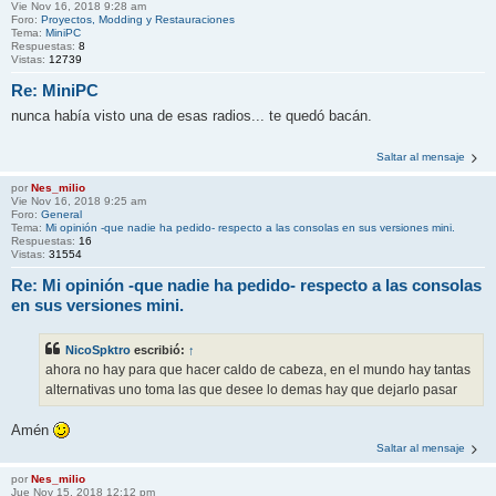
Vie Nov 16, 2018 9:28 am
Foro:
Proyectos, Modding y Restauraciones
Tema:
MiniPC
Respuestas:
8
Vistas:
12739
Re: MiniPC
nunca había visto una de esas radios... te quedó bacán.
Saltar al mensaje
por
Nes_milio
Vie Nov 16, 2018 9:25 am
Foro:
General
Tema:
Mi opinión -que nadie ha pedido- respecto a las consolas en sus versiones mini.
Respuestas:
16
Vistas:
31554
Re: Mi opinión -que nadie ha pedido- respecto a las consolas
en sus versiones mini.
NicoSpktro
escribió:
↑
ahora no hay para que hacer caldo de cabeza, en el mundo hay tantas
alternativas uno toma las que desee lo demas hay que dejarlo pasar
Amén
Saltar al mensaje
por
Nes_milio
Jue Nov 15, 2018 12:12 pm