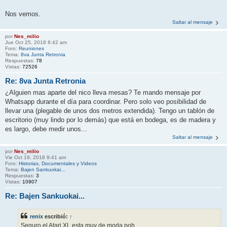
Nos vemos.
Saltar al mensaje
por
Nes_milio
Jue Oct 25, 2018 8:42 am
Foro:
Reuniones
Tema:
8va Junta Retronia
Respuestas:
78
Vistas:
72526
Re: 8va Junta Retronia
¿Alguien mas aparte del nico lleva mesas? Te mando mensaje por
Whatsapp durante el día para coordinar. Pero solo veo posibilidad de
llevar una (plegable de unos dos metros extendida). Tengo un tablón de
escritorio (muy lindo por lo demás) que está en bodega, es de madera y
es largo, debe medir unos...
Saltar al mensaje
por
Nes_milio
Vie Oct 19, 2018 9:41 am
Foro:
Historias, Documentales y Videos
Tema:
Bajen Sankuokai...
Respuestas:
3
Vistas:
10907
Re: Bajen Sankuokai...
renix
escribió:
↑
Seguro el Atari XL esta muy de moda poh...