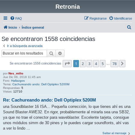
Retronia
FAQ
Registrarse
Identificarse
B
Inicio
Índice general
u
Se encontraron 1558 coincidencias
s
Ir a búsqueda avanzada
c
Buscar
Búsqueda avanzada
a
Página
1
de
78
1
2
3
4
5
78
Sigu
Se encontraron 1558 coincidencias
r
…
por
Nes_milio
Jue Dic 06, 2018 11:45 am
Foro:
Hallazgos
Tema:
Cachureando ando: Dell Optiplex 5200M
Respuestas:
5
Vistas:
12710
Re: Cachureando ando: Dell Optiplex 5200M
una Soundblaster 16 ISA... Pequeña corrección, lo que tienes ahí es una
Sound Blaster AWE32. En rigor, probablemente al mirarla sea una SB32,
ya que no trae el conector para waveblaster. Excelente tarjeta, consigue
unos módulos simm de 30 pines y le puedes cargar soundfonts, ahí vas
a ver lo lindo ...
Saltar al mensaje