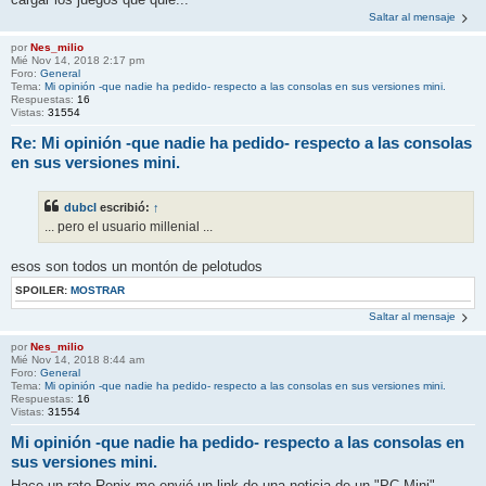
Saltar al mensaje
por
Nes_milio
Mié Nov 14, 2018 2:17 pm
Foro:
General
Tema:
Mi opinión -que nadie ha pedido- respecto a las consolas en sus versiones mini.
Respuestas:
16
Vistas:
31554
Re: Mi opinión -que nadie ha pedido- respecto a las consolas
en sus versiones mini.
dubcl
escribió:
↑
... pero el usuario millenial ...
esos son todos un montón de pelotudos
SPOILER:
MOSTRAR
Saltar al mensaje
por
Nes_milio
Mié Nov 14, 2018 8:44 am
Foro:
General
Tema:
Mi opinión -que nadie ha pedido- respecto a las consolas en sus versiones mini.
Respuestas:
16
Vistas:
31554
Mi opinión -que nadie ha pedido- respecto a las consolas en
sus versiones mini.
Hace un rato Renix me envió un link de una noticia de un "PC Mini".