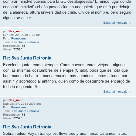
comprar minidvd buenos para la GC desbloqueada? El único lugar donde
encontré minidvd's el año pasado fue en una galería que está por debajo
de la alameda, altura universidad de chile. Olvidé el nombre, pero seguro
alguno se acuer...
Saltar al mensaje
por
Nes_milio
Lun Oct 29, 2018 9:32 am
Foro:
Reuniones
Tema:
8va Junta Retronia
Respuestas:
78
Vistas:
72526
Re: 8va Junta Retronia
Excelente junta, como siempre. Caras nuevas, caras viejas... algunos
con las mismas costumbres de siempre (Chalo), otros que se nota que
han madurado harto... buena reunión, mis agradecimientos a todos por
asistir, y sobretodo al anfitrión, quién como de costumbre se encargó de
todo lo requerido. Se...
Saltar al mensaje
por
Nes_milio
Sab Oct 27, 2018 2:05 pm
Foro:
Reuniones
Tema:
8va Junta Retronia
Respuestas:
78
Vistas:
72526
Re: 8va Junta Retronia
Sobran teles. Vayan tranquilos, llevé tres y una mesa. Estamos listos.