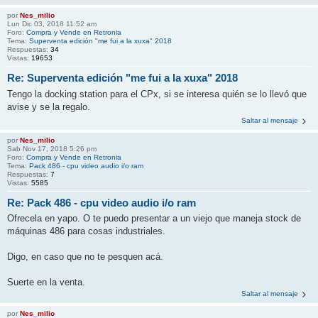
por
Nes_milio
Lun Dic 03, 2018 11:52 am
Foro:
Compra y Vende en Retronia
Tema:
Superventa edición "me fui a la xuxa" 2018
Respuestas:
34
Vistas:
19653
Re: Superventa edición "me fui a la xuxa" 2018
Tengo la docking station para el CPx, si se interesa quién se lo llevó que
avise y se la regalo.
Saltar al mensaje
por
Nes_milio
Sab Nov 17, 2018 5:26 pm
Foro:
Compra y Vende en Retronia
Tema:
Pack 486 - cpu video audio i/o ram
Respuestas:
7
Vistas:
5585
Re: Pack 486 - cpu video audio i/o ram
Ofrecela en yapo. O te puedo presentar a un viejo que maneja stock de
máquinas 486 para cosas industriales.
Digo, en caso que no te pesquen acá.
Suerte en la venta.
Saltar al mensaje
por
Nes_milio