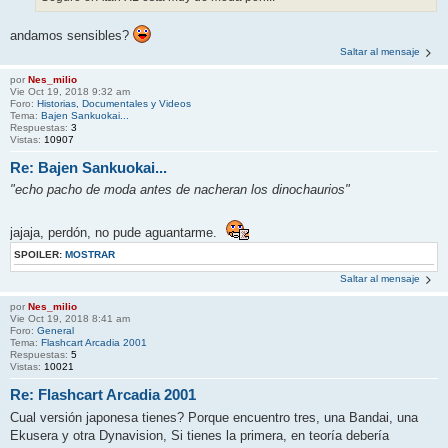
andamos sensibles?
Saltar al mensaje
por
Nes_milio
Vie Oct 19, 2018 9:32 am
Foro:
Historias, Documentales y Videos
Tema:
Bajen Sankuokai...
Respuestas:
3
Vistas:
10907
Re: Bajen Sankuokai...
"echo pacho de moda antes de nacheran los dinochaurios"
jajaja, perdón, no pude aguantarme.
SPOILER:
MOSTRAR
Saltar al mensaje
por
Nes_milio
Vie Oct 19, 2018 8:41 am
Foro:
General
Tema:
Flashcart Arcadia 2001
Respuestas:
5
Vistas:
10021
Re: Flashcart Arcadia 2001
Cual versión japonesa tienes? Porque encuentro tres, una Bandai, una
Ekusera y otra Dynavision, Si tienes la primera, en teoría debería