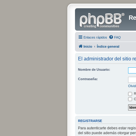
Re
Enlaces rápidos
FAQ
Inicio
Índice general
El administrador del sitio r
Nombre de Usuario:
Contraseña:
Olvid
R
O
REGISTRARSE
Para autenticarte debes estar regi
del sitio puede además otorgar perm