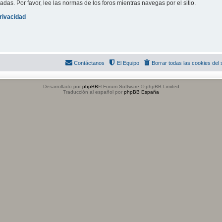
adas. Por favor, lee las normas de los foros mientras navegas por el sitio.
privacidad
Contáctanos
El Equipo
Borrar todas las cookies del s
Desarrollado por
phpBB
® Forum Software © phpBB Limited
Traducción al español por
phpBB España