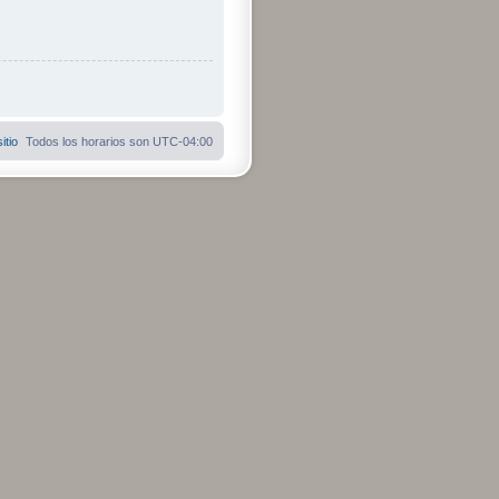
itio
Todos los horarios son
UTC-04:00