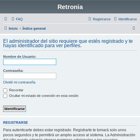
Retronia
FAQ
Registrarse
Identificarse
B
Inicio
Índice general
u
El administrador del sitio requiere que estés registrado y te
s
hayas identificado para ver perfiles.
c
Nombre de Usuario:
a
r
Contraseña:
Olvidé mi contraseña
Recordar
Ocultar mi estado de conexión en esta sesión
REGISTRARSE
Para autenticarte debes estar registrado. Registrarte te tomará solo unos
pocos segundos y te permitirá un amplio acceso al sistema. La Administración
del sitio puede además otorgar permisos adicionales a los usuarios