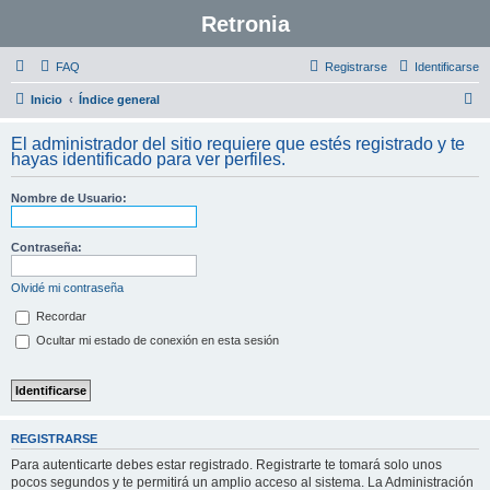
Retronia
FAQ
Registrarse
Identificarse
B
Inicio
Índice general
u
El administrador del sitio requiere que estés registrado y te
s
hayas identificado para ver perfiles.
c
Nombre de Usuario:
a
r
Contraseña:
Olvidé mi contraseña
Recordar
Ocultar mi estado de conexión en esta sesión
REGISTRARSE
Para autenticarte debes estar registrado. Registrarte te tomará solo unos
pocos segundos y te permitirá un amplio acceso al sistema. La Administración