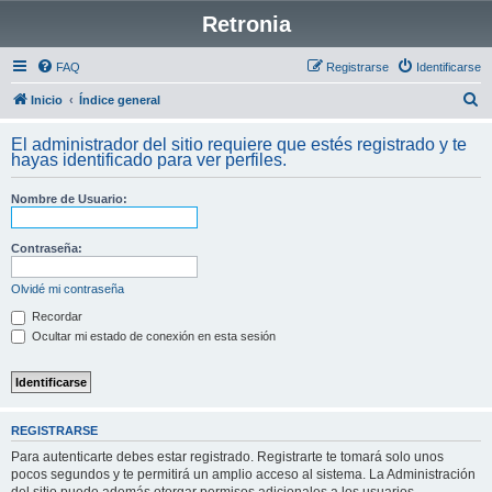
Retronia
FAQ
Registrarse
Identificarse
B
Inicio
Índice general
u
El administrador del sitio requiere que estés registrado y te
s
hayas identificado para ver perfiles.
c
Nombre de Usuario:
a
r
Contraseña:
Olvidé mi contraseña
Recordar
Ocultar mi estado de conexión en esta sesión
REGISTRARSE
Para autenticarte debes estar registrado. Registrarte te tomará solo unos
pocos segundos y te permitirá un amplio acceso al sistema. La Administración
del sitio puede además otorgar permisos adicionales a los usuarios