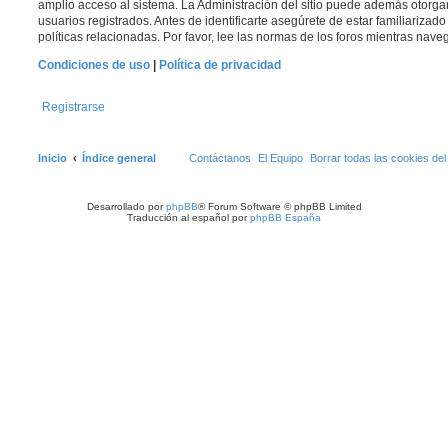
amplio acceso al sistema. La Administración del sitio puede además otorga
usuarios registrados. Antes de identificarte asegúrete de estar familiarizad
políticas relacionadas. Por favor, lee las normas de los foros mientras navega
Condiciones de uso
|
Política de privacidad
Registrarse
Inicio
Índice general
Contáctanos
El Equipo
Borrar todas las cookies del 
Desarrollado por
phpBB
® Forum Software © phpBB Limited
Traducción al español por
phpBB España