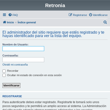
Retronia
FAQ
Registrarse
Identificarse
B
Inicio
Índice general
u
El administrador del sitio requiere que estés registrado y te
s
hayas identificado para ver la lista del equipo.
c
Nombre de Usuario:
a
r
Contraseña:
Olvidé mi contraseña
Recordar
Ocultar mi estado de conexión en esta sesión
REGISTRARSE
Para autenticarte debes estar registrado. Registrarte te tomará solo unos
pocos segundos y te permitirá un amplio acceso al sistema. La Administración
del sitio puede además otorgar permisos adicionales a los usuarios