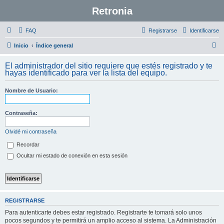
Retronia
FAQ
Registrarse
Identificarse
B
Inicio
Índice general
u
El administrador del sitio requiere que estés registrado y te
s
hayas identificado para ver la lista del equipo.
c
Nombre de Usuario:
a
r
Contraseña:
Olvidé mi contraseña
Recordar
Ocultar mi estado de conexión en esta sesión
REGISTRARSE
Para autenticarte debes estar registrado. Registrarte te tomará solo unos
pocos segundos y te permitirá un amplio acceso al sistema. La Administración