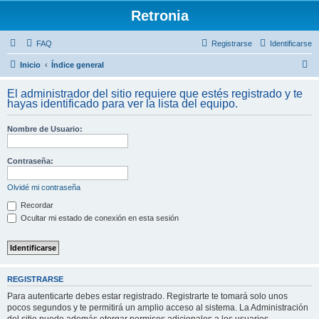
Retronia
FAQ
Registrarse
Identificarse
B
Inicio
Índice general
u
El administrador del sitio requiere que estés registrado y te
s
hayas identificado para ver la lista del equipo.
c
Nombre de Usuario:
a
r
Contraseña:
Olvidé mi contraseña
Recordar
Ocultar mi estado de conexión en esta sesión
REGISTRARSE
Para autenticarte debes estar registrado. Registrarte te tomará solo unos
pocos segundos y te permitirá un amplio acceso al sistema. La Administración
del sitio puede además otorgar permisos adicionales a los usuarios