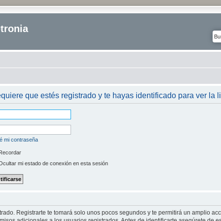
tronia
equiere que estés registrado y te hayas identificado para ver la l
é mi contraseña
Recordar
cultar mi estado de conexión en esta sesión
strado. Registrarte te tomará solo unos pocos segundos y te permitirá un amplio ac
isos adicionales a los usuarios registrados. Antes de identificarte asegúrete de es