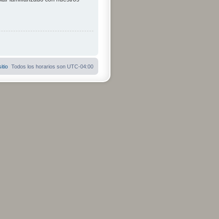
itio
Todos los horarios son
UTC-04:00