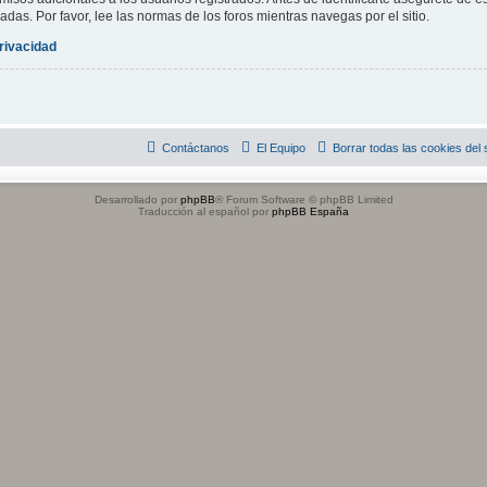
adas. Por favor, lee las normas de los foros mientras navegas por el sitio.
privacidad
Contáctanos
El Equipo
Borrar todas las cookies del s
Desarrollado por
phpBB
® Forum Software © phpBB Limited
Traducción al español por
phpBB España