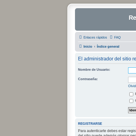
Re
Enlaces rápidos
FAQ
Inicio
Índice general
El administrador del sitio r
Nombre de Usuario:
Contraseña:
Olvid
O
REGISTRARSE
Para autenticarte debes estar regi
del sitio puede además otorgar perm