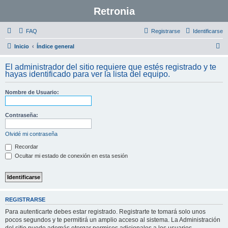
Retronia
FAQ
Registrarse
Identificarse
B
Inicio
Índice general
u
El administrador del sitio requiere que estés registrado y te
s
hayas identificado para ver la lista del equipo.
c
Nombre de Usuario:
a
r
Contraseña:
Olvidé mi contraseña
Recordar
Ocultar mi estado de conexión en esta sesión
REGISTRARSE
Para autenticarte debes estar registrado. Registrarte te tomará solo unos
pocos segundos y te permitirá un amplio acceso al sistema. La Administración
del sitio puede además otorgar permisos adicionales a los usuarios