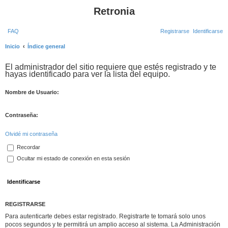
Retronia
FAQ
Registrarse
Identificarse
Inicio
Índice general
B
El administrador del sitio requiere que estés registrado y te
u
hayas identificado para ver la lista del equipo.
s
c
Nombre de Usuario:
a
Contraseña:
r
Olvidé mi contraseña
Recordar
Ocultar mi estado de conexión en esta sesión
REGISTRARSE
Para autenticarte debes estar registrado. Registrarte te tomará solo unos
pocos segundos y te permitirá un amplio acceso al sistema. La Administración