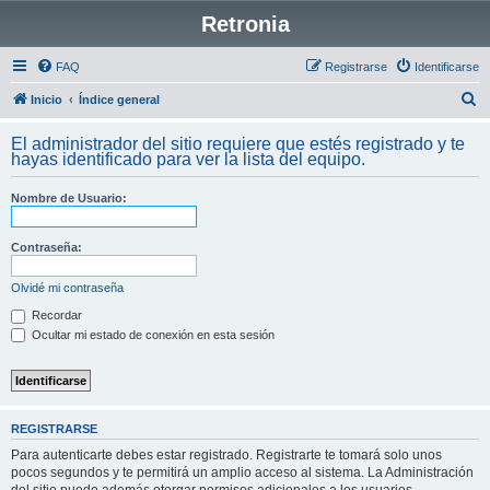
Retronia
FAQ
Registrarse
Identificarse
B
Inicio
Índice general
u
El administrador del sitio requiere que estés registrado y te
s
hayas identificado para ver la lista del equipo.
c
Nombre de Usuario:
a
r
Contraseña:
Olvidé mi contraseña
Recordar
Ocultar mi estado de conexión en esta sesión
REGISTRARSE
Para autenticarte debes estar registrado. Registrarte te tomará solo unos
pocos segundos y te permitirá un amplio acceso al sistema. La Administración
del sitio puede además otorgar permisos adicionales a los usuarios