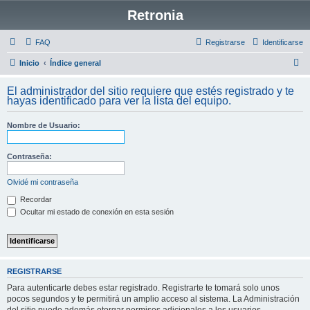
Retronia
FAQ
Registrarse
Identificarse
B
Inicio
Índice general
u
El administrador del sitio requiere que estés registrado y te
s
hayas identificado para ver la lista del equipo.
c
Nombre de Usuario:
a
r
Contraseña:
Olvidé mi contraseña
Recordar
Ocultar mi estado de conexión en esta sesión
REGISTRARSE
Para autenticarte debes estar registrado. Registrarte te tomará solo unos
pocos segundos y te permitirá un amplio acceso al sistema. La Administración
del sitio puede además otorgar permisos adicionales a los usuarios