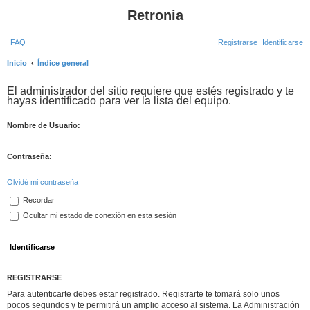
Retronia
FAQ
Registrarse
Identificarse
Inicio
Índice general
B
El administrador del sitio requiere que estés registrado y te
u
hayas identificado para ver la lista del equipo.
s
c
Nombre de Usuario:
a
Contraseña:
r
Olvidé mi contraseña
Recordar
Ocultar mi estado de conexión en esta sesión
REGISTRARSE
Para autenticarte debes estar registrado. Registrarte te tomará solo unos
pocos segundos y te permitirá un amplio acceso al sistema. La Administración