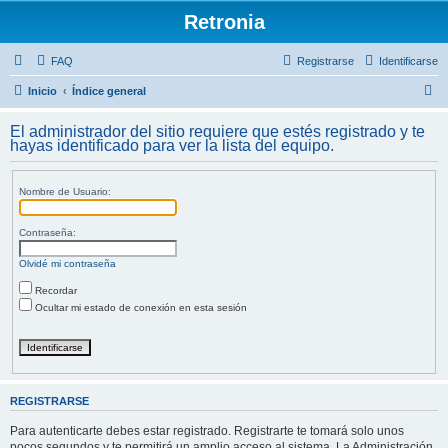
Retronia
FAQ
Registrarse
Identificarse
B
Inicio
Índice general
u
El administrador del sitio requiere que estés registrado y te
s
hayas identificado para ver la lista del equipo.
c
a
Nombre de Usuario:
r
Contraseña:
Olvidé mi contraseña
Recordar
Ocultar mi estado de conexión en esta sesión
REGISTRARSE
Para autenticarte debes estar registrado. Registrarte te tomará solo unos
pocos segundos y te permitirá un amplio acceso al sistema. La Administración