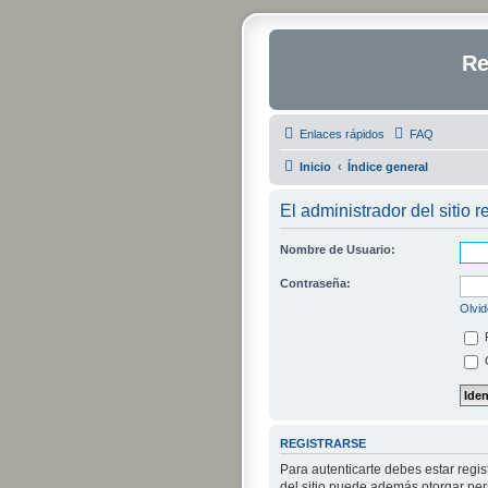
Re
Enlaces rápidos
FAQ
Inicio
Índice general
El administrador del sitio r
Nombre de Usuario:
Contraseña:
Olvid
O
REGISTRARSE
Para autenticarte debes estar regi
del sitio puede además otorgar perm