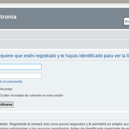
tronia
equiere que estés registrado y te hayas identificado para ver la l
é mi contraseña
Recordar
cultar mi estado de conexión en esta sesión
strado. Registrarte te tomará solo unos pocos segundos y te permitirá un amplio ac
isos adicionales a los usuarios registrados. Antes de identificarte asegúrete de es