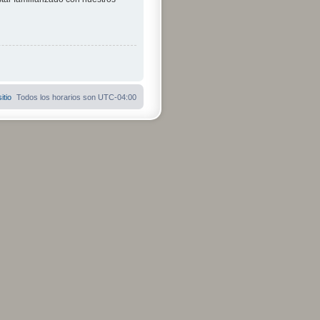
itio
Todos los horarios son
UTC-04:00