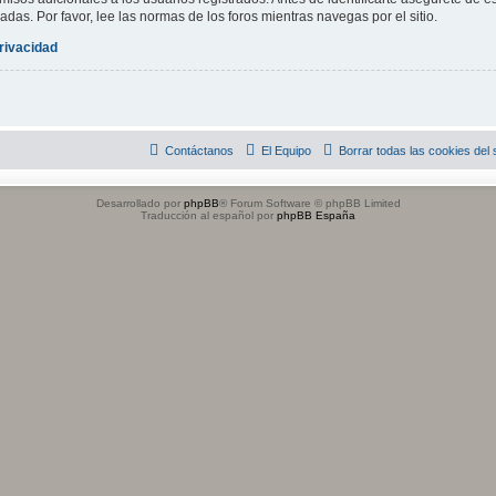
adas. Por favor, lee las normas de los foros mientras navegas por el sitio.
privacidad
Contáctanos
El Equipo
Borrar todas las cookies del s
Desarrollado por
phpBB
® Forum Software © phpBB Limited
Traducción al español por
phpBB España