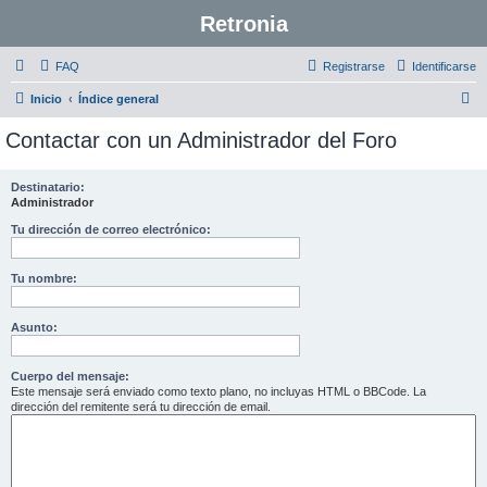
Retronia
FAQ
Registrarse
Identificarse
B
Inicio
Índice general
u
Contactar con un Administrador del Foro
s
c
Destinatario:
Administrador
a
r
Tu dirección de correo electrónico:
Tu nombre:
Asunto:
Cuerpo del mensaje:
Este mensaje será enviado como texto plano, no incluyas HTML o BBCode. La
dirección del remitente será tu dirección de email.